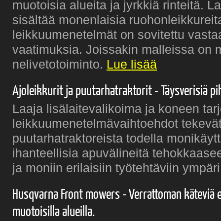
muotoisia alueita ja jyrkkiä rinteitä.
sisältää monenlaisia ruohonleikkureita
leikkuumenetelmät on sovitettu vasta
vaatimuksia. Joissakin malleissa o
nelivetotoiminto.
Lue lisää
Ajoleikkurit ja puutarhatraktorit - Täysverisiä pi
Laaja lisälaitevalikoima ja koneen ta
leikkuumenetelmävaihtoehdot tekevä
puutarhatraktoreista todella monikäytt
ihanteellisia apuvälineitä tehokkaas
ja moniin erilaisiin työtehtäviin ympä
Husqvarna Front mowers - Verrattoman käteviä 
muotoisilla alueilla.