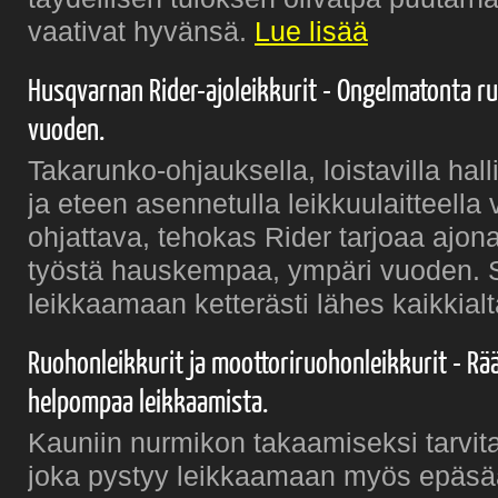
vaativat hyvänsä.
Lue lisää
Husqvarnan Rider-ajoleikkurit - Ongelmatonta r
vuoden.
Takarunko-ohjauksella, loistavilla hal
ja eteen asennetulla leikkuulaitteella 
ohjattava, tehokas Rider tarjoaa ajona
työstä hauskempaa, ympäri vuoden. S
leikkaamaan ketterästi lähes kaikkial
Ruohonleikkurit ja moottoriruohonleikkurit - Rää
helpompaa leikkaamista.
Kauniin nurmikon takaamiseksi tarvita
joka pystyy leikkaamaan myös epäsä