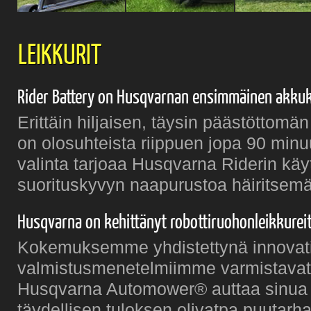
LEIKKURIT
Rider Battery on Husqvarnan ensimmäinen akkukä
Erittäin hiljaisen, täysin päästöttomän
on olosuhteista riippuen jopa 90 minu
valinta tarjoaa Husqvarna Riderin kä
suorituskyvyn naapurustoa häiritsemä
Husqvarna on kehittänyt robottiruohonleikkureita
Kokemuksemme yhdistettynä innovatii
valmistusmenetelmiimme varmistavat 
Husqvarna Automower® auttaa sinua
täydellisen tuloksen olivatpa puutarh