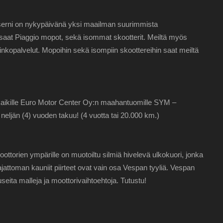
serni on nykypäivänä yksi maailman suurimmista
ä saat Piaggio mopot, sekä isommat skootterit. Meiltä myös
inkopalvelut. Mopoihin sekä isompiin skoottereihin saat meiltä
kaikille Euro Motor Center Oy:n maahantuomille SYM –
neljän (4) vuoden takuu! (4 vuotta tai 20.000 km.)
ottorien ympärille on muotoiltu silmiä hivelevä ulkokuori, jonka
ajattoman kauniit piirteet ovat vain osa Vespan tyyliä. Vespan
 useita malleja ja moottorivaihtoehtoja. Tutustu!