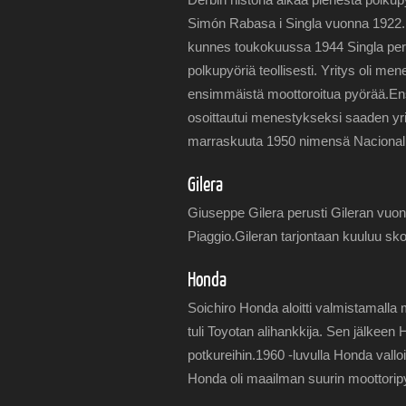
Simón Rabasa i Singla vuonna 1922. 
kunnes toukokuussa 1944 Singla perus
polkupyöriä teollisesti. Yritys oli me
ensimmäistä moottoroitua pyörää.En
osoittautui menestykseksi saaden yr
marraskuuta 1950 nimensä Nacional 
Gilera
Giuseppe Gilera perusti Gileran vuo
Piaggio.Gileran tarjontaan kuuluu sk
Honda
Soichiro Honda aloitti valmistamall
tuli Toyotan alihankkija. Sen jälkeen
potkureihin.1960 -luvulla Honda vall
Honda oli maailman suurin moottoripyör