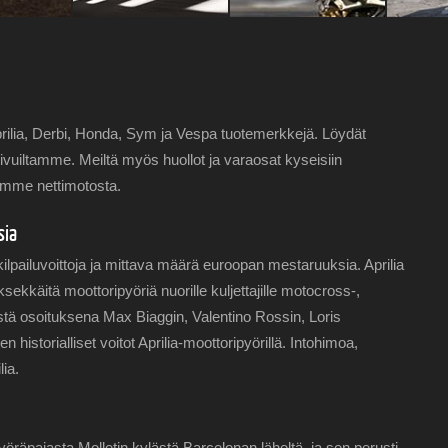
rilia, Derbi, Honda, Sym ja Vespa tuotemerkkejä. Löydät
ivuiltamme. Meiltä myös huollot ja varaosat kyseisiin
emme nettimotosta.
sia
lpailuvoittoja ja mittava määrä euroopan mestaruuksia. Aprilia
ekkäitä moottoripyöriä nuorille kuljettajille motocross-,
stä osoituksena Max Biaggin, Valentino Rossin, Loris
historialliset voitot Aprilia-moottoripyörillä. Intohimoa,
lia.
yöräpajasta Molletin kylästä Barcelonan läheltä, ja sen perusti