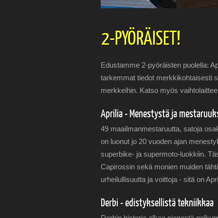
2-PYÖRÄISET!
Edustamme 2-pyöräisten puolella: Ap
tarkemmat tiedot merkkikohtaisesti s
merkkeihin. Katso myös vaihtolaitte
Aprilia - Menestystä ja mestaruuk
49 maailmanmestaruutta, satoja osaki
on luonut jo 20 vuoden ajan menestyks
superbike- ja supermoto-luokkiin. Tä
Capirossin sekä monien muiden tähtien 
urheilullisuutta ja voittoja - sitä on Apri
Derbi - edistyksellistä tekniikkaa
Derbin historia alkaa pienestä polkup