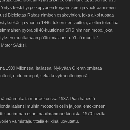
Yritys keskittyi polkupyörien korjaamiseen ja vuokraamiseen
ti Bicicletas Rabas nimisen osakeyhtiön, joka alkoi tuottaa
nestyksekäs ja vuonna 1946, tukien sen voittoja, alettiin toteuttaa
simmäinen pyörä oli 48-kuutioinen SRS niminen mopo, joka
ityksen muuttamaan päätoimialaansa. Yhtiö muutti 7.
Motor SA:ksi.
nna 1909 Milonssa, Italiassa. Nykyään Gileran omistaa
ootterit, enduromopot, sekä kevytmoottoripyörät.
a männänrenkaita marraskuussa 1937. Pian hänestä
 Honda laajensi muihin moottorin osiin ja jopa lentokoneen
oitti suurimman osan maailmanmarkkinoista. 1970-luvulla
ien valmistaja, titteliä ei ikinä luovutettu.